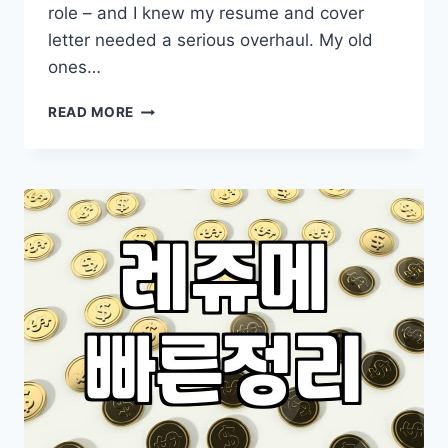
role – and I knew my resume and cover
letter needed a serious overhaul. My old
ones…
THE
READ MORE
REAL
DEAL
ON
WRITING
YOUR
RESUME
AND
COVER
LETTER:
BEYOND
THE
TEMPLATES