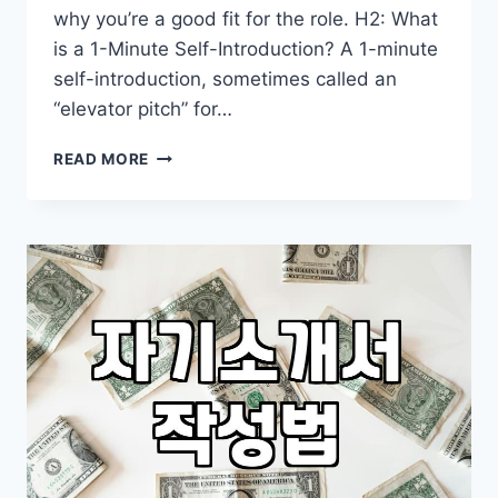
why you’re a good fit for the role. H2: What
is a 1-Minute Self-Introduction? A 1-minute
self-introduction, sometimes called an
“elevator pitch” for…
CRAFTING
READ MORE
YOUR
1-
MINUTE
SELF-
INTRODUCTION
FOR
JOB
INTERVIEWS