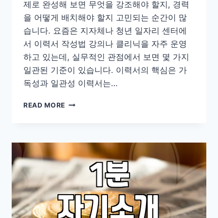
제로 완성해 보면 무엇을 강조해야 할지, 경력
을 어떻게 배치해야 할지 고민되는 순간이 많
습니다. 요즘은 지자체나 청년 일자리 센터에
서 이력서 작성법 강의나 클리닉을 자주 운영
하고 있는데, 실무적인 관점에서 보면 몇 가지
일관된 기준이 있습니다. 이력서의 핵심은 가
독성과 일관성 이력서는…
실
READ MORE
무
에
서
막
히
지
않
는
이
력
서