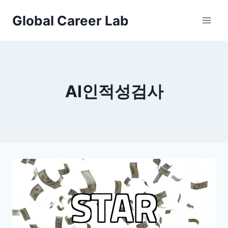
Skip
Global Career Lab
to
content
AI인적성검사